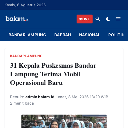
L
Kamis, 6 Agustus 2026
a
n
LIVE
g
s
BANDARLAMPUNG
DAERAH
NASIONAL
POLITIK
u
n
g
BANDARLAMPUNG
k
31 Kepala Puskesmas Bandar
e
Lampung Terima Mobil
k
Operasional Baru
o
n
Penulis:
admin balam.id
Jumat, 8 Mei 2026 13:20 WIB
t
2 menit baca
e
n