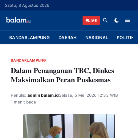
L
Sabtu, 8 Agustus 2026
a
n
LIVE
g
s
BANDARLAMPUNG
DAERAH
NASIONAL
POLITIK
u
n
g
BANDARLAMPUNG
k
Dalam Penanganan TBC, Dinkes
e
Maksimalkan Peran Puskesmas
k
o
Penulis:
admin balam.id
Selasa, 5 Mei 2026 12:33 WIB
n
1 menit baca
t
e
n