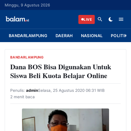
L
Minggu, 9 Agustus 2026
a
n
LIVE
g
s
BANDARLAMPUNG
DAERAH
NASIONAL
POLITIK
u
n
g
BANDARLAMPUNG
k
Dana BOS Bisa Digunakan Untuk
e
Siswa Beli Kuota Belajar Online
k
o
Penulis:
admin
Selasa, 25 Agustus 2020 06:31 WIB
n
2 menit baca
t
e
n