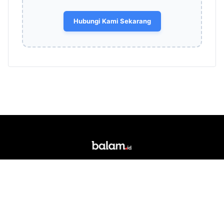
Hubungi Kami Sekarang
Portal berita daring dan media siber lokal yang
berkedudukan di Kota Bandar Lampung. Singkatan
"Balam" merupakan akronim dari Bandar Lampung.
RUBRIK