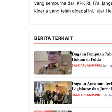
yang sempurna dari KPK RI. (Ya, janga
kinerja yang telah dicapai ini,” ujar H
BERITA TERKAIT
Dugaan Penipuan Jab
Hukum di Polda
BANDARLAMPUNG
9 jam la
Dugaan Ancaman ter
Legislator dan Jurnal
BANDARLAMPUNG
1 hari la