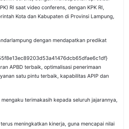
PK) RI saat video conferens, dengan KPK RI,
intah Kota dan Kabupaten di Provinsi Lampung,
Bandarlampung dengan mendapatkan predikat
55f8e13ec89203d53a41476dcb65dfae6c1df}
an APBD terbaik, optimalisasi penerimaan
anan satu pintu terbaik, kapabilitas APIP dan
mengaku terimakasih kepada seluruh jajarannya,
terus meningkatkan kinerja, guna mencapai nilai