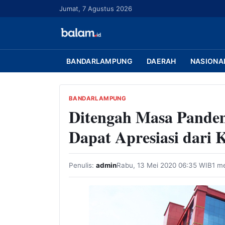
L
Jumat, 7 Agustus 2026
a
n
g
s
BANDARLAMPUNG
DAERAH
NASIONA
u
n
g
BANDARLAMPUNG
Ditengah Masa Pande
k
e
Dapat Apresiasi dari
k
o
n
Penulis:
admin
Rabu, 13 Mei 2020 06:35 WIB
1 m
t
e
n