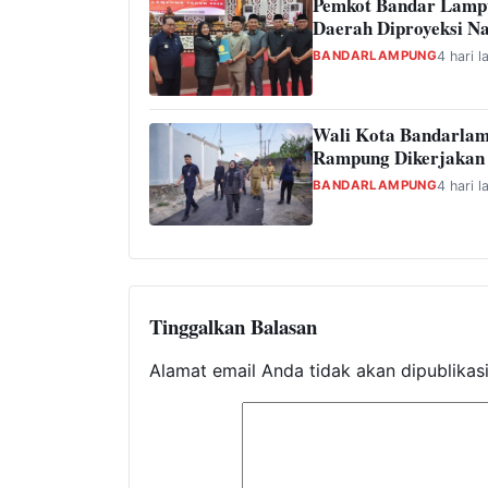
Pemkot Bandar Lamp
Daerah Diproyeksi Na
BANDARLAMPUNG
4 hari l
Wali Kota Bandarlam
Rampung Dikerjakan
BANDARLAMPUNG
4 hari l
Tinggalkan Balasan
Alamat email Anda tidak akan dipublikas