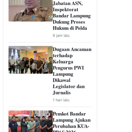
Jabatan ASN,
Inspektorat
Bandar Lampung
Dukung Proses
Hukum di Polda
9 jam lalu
Dugaan Ancaman
terhadap
Keluarga
Pengurus PWI
Lampung
Dikawal
Legislator dan
Jurnalis
1 hari lalu
Pemkot Bandar
Lampung Ajukan
Perubahan KUA-