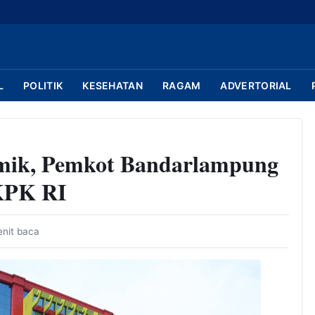
L
POLITIK
KESEHATAN
RAGAM
ADVERTORIAL
mik, Pemkot Bandarlampung
 KPK RI
enit baca