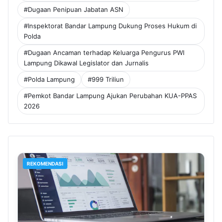
Perbaikan Jalan Wala Kuba yang
Rampung Dikerjakan
4 hari lalu
Pemkot Bandar Lampung Betonisasi
Delapan Ruas Jalan Mulai Agustus 2026
7 hari lalu
TAG POPULER
#Walikota Eva Dwiana
#pemkot bandarlampung
#PWI Lampung
#UMKM Binaan Dinas Perdagangan Bandar Lampung
Raup Penjualan Rp100 Juta di Expo 2026
#Dugaan Penipuan Jabatan ASN
#Inspektorat Bandar Lampung Dukung Proses Hukum di