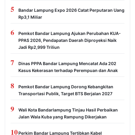
1
Pemkot Bandar Lampung Betonisasi Delapan Ruas
Jalan Mulai Agustus 2026
2
Bandar Lampung Jalin Kerja Sama dengan
Kabupaten Solok, Perkuat Ketahanan Pangan dan
Kendalikan Inflasi
3
Disdikbud Bandarlampung Tegaskan Revitalisasi
Sekolah Dilarang Libatkan Pemborong
4
Musim Kemarau, BPBD Bandar Lampung Kembali
Distribusikan 25 Tangki Air Bersih untuk Wilayah
Terdampak Kekeringan
5
Bandar Lampung Expo 2026 Catat Perputaran Uang
Rp3,1 Miliar