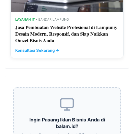
Polda
#Dugaan Ancaman terhadap Keluarga Pengurus PWI
Lampung Dikawal Legislator dan Jurnalis
#Polda Lampung
#999 Triliun
#Pemkot Bandar Lampung Ajukan Perubahan KUA-PPAS
2026
REKOMENDASI
LAYANAN IT
• BANDAR LAMPUNG