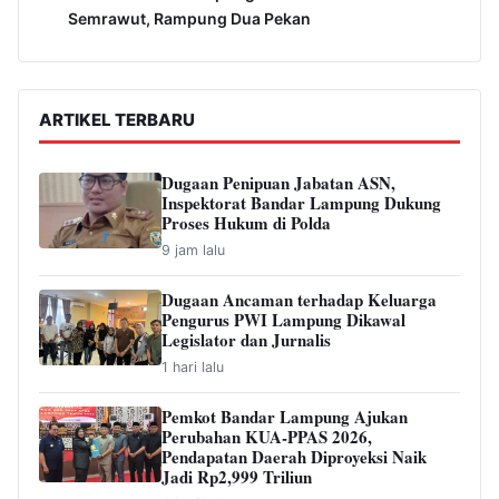
6
Pemkot Bandar Lampung Ajukan Perubahan KUA-
PPAS 2026, Pendapatan Daerah Diproyeksi Naik
Jadi Rp2,999 Triliun
7
Dinas PPPA Bandar Lampung Mencatat Ada 202
Kasus Kekerasan terhadap Perempuan dan Anak
8
Pemkot Bandar Lampung Dorong Kebangkitan
Transportasi Publik, Target BTS Berjalan 2027
9
Wali Kota Bandarlampung Tinjau Hasil Perbaikan
Jalan Wala Kuba yang Rampung Dikerjakan
10
Perkim Bandar Lampung Tertibkan Kabel
Semrawut, Rampung Dua Pekan