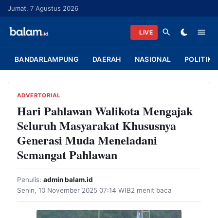
L
Jumat, 7 Agustus 2026
a
n
LIVE
g
s
BANDARLAMPUNG
DAERAH
NASIONAL
POLITIK
u
n
g
ADVERTORIAL
k
Hari Pahlawan Walikota Mengajak
e
Seluruh Masyarakat Khususnya
k
Generasi Muda Meneladani
o
Semangat Pahlawan
n
t
Penulis:
admin balam.id
e
Senin, 10 November 2025 07:14 WIB
2 menit baca
n