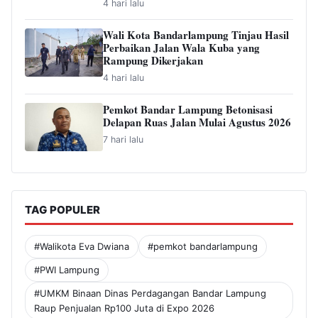
ARTIKEL TERBARU
Dugaan Penipuan Jabatan ASN,
Inspektorat Bandar Lampung Dukung
Proses Hukum di Polda
9 jam lalu
Dugaan Ancaman terhadap Keluarga
Pengurus PWI Lampung Dikawal
Legislator dan Jurnalis
1 hari lalu
Pemkot Bandar Lampung Ajukan
Perubahan KUA-PPAS 2026,
Pendapatan Daerah Diproyeksi Naik
Jadi Rp2,999 Triliun
4 hari lalu
Wali Kota Bandarlampung Tinjau Hasil