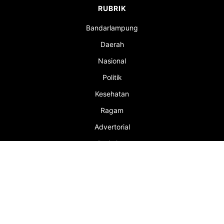
Hubungi Kami Sekarang
Portal berita daring dan media siber lokal yang
berkedudukan di Kota Bandar Lampung. Singkatan
"Balam" merupakan akronim dari Bandar Lampung.
RUBRIK
Bandarlampung