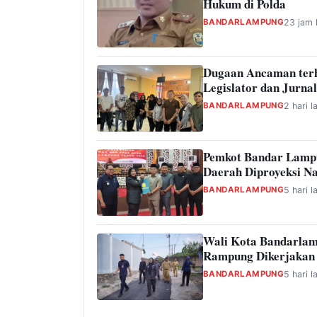
Hukum di Polda
BANDARLAMPUNG
23 jam 
Dugaan Ancaman ter
Legislator dan Jurnal
BANDARLAMPUNG
2 hari l
Pemkot Bandar Lamp
Daerah Diproyeksi Na
BANDARLAMPUNG
5 hari l
Wali Kota Bandarlam
Rampung Dikerjakan
BANDARLAMPUNG
5 hari l