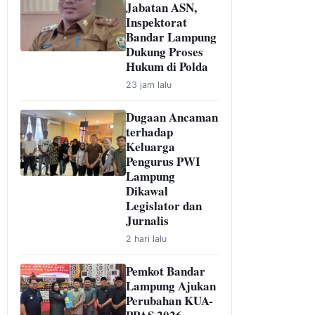
Jabatan ASN,
Inspektorat
Bandar Lampung
Dukung Proses
Hukum di Polda
23 jam lalu
Dugaan Ancaman
terhadap
Keluarga
Pengurus PWI
Lampung
Dikawal
Legislator dan
Jurnalis
2 hari lalu
Pemkot Bandar
Lampung Ajukan
Perubahan KUA-