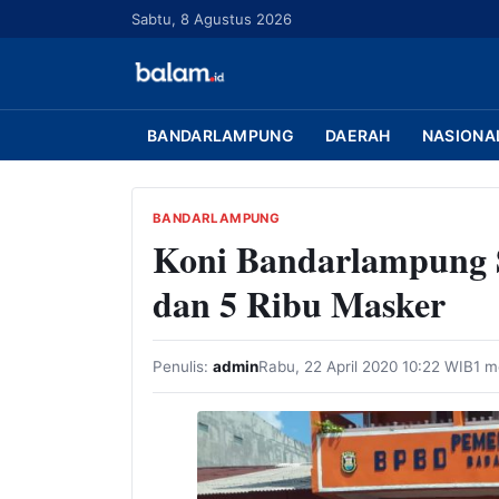
L
Sabtu, 8 Agustus 2026
a
n
g
s
BANDARLAMPUNG
DAERAH
NASIONA
u
n
g
BANDARLAMPUNG
Koni Bandarlampung 
k
e
dan 5 Ribu Masker
k
o
n
Penulis:
admin
Rabu, 22 April 2020 10:22 WIB
1 m
t
e
n