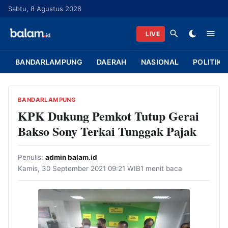
L
Sabtu, 8 Agustus 2026
a
n
LIVE
g
s
BANDARLAMPUNG
DAERAH
NASIONAL
POLITIK
u
n
g
BANDARLAMPUNG
k
KPK Dukung Pemkot Tutup Gerai
e
Bakso Sony Terkai Tunggak Pajak
k
o
Penulis:
admin balam.id
n
Kamis, 30 September 2021 09:21 WIB
1 menit baca
t
e
n