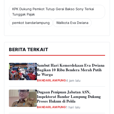
KPK Dukung Pemkot Tutup Gerai Bakso Sony Terkai
Tunggak Pajak
pemkot bandarlampung
Walikota Eva Dwiana
BERITA TERKAIT
Sambut Hari Kemerdekaan Eva Dwiana
Bagikan 10 Ribu Bendera Merah Putih
ke Warga
BANDARLAMPUNG
4 jam lalu
Dugaan Penipuan Jabatan ASN,
Inspektorat Bandar Lampung Dukung
Proses Hukum di Polda
BANDARLAMPUNG
1 hari lalu