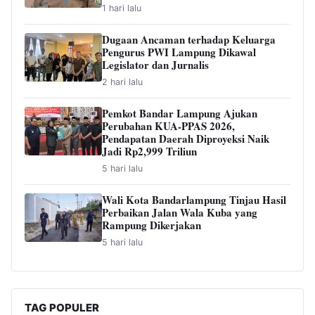
1 hari lalu
Dugaan Ancaman terhadap Keluarga
Pengurus PWI Lampung Dikawal
Legislator dan Jurnalis
2 hari lalu
Pemkot Bandar Lampung Ajukan
Perubahan KUA-PPAS 2026,
Pendapatan Daerah Diproyeksi Naik
Jadi Rp2,999 Triliun
5 hari lalu
Wali Kota Bandarlampung Tinjau Hasil
Perbaikan Jalan Wala Kuba yang
Rampung Dikerjakan
5 hari lalu
TAG POPULER