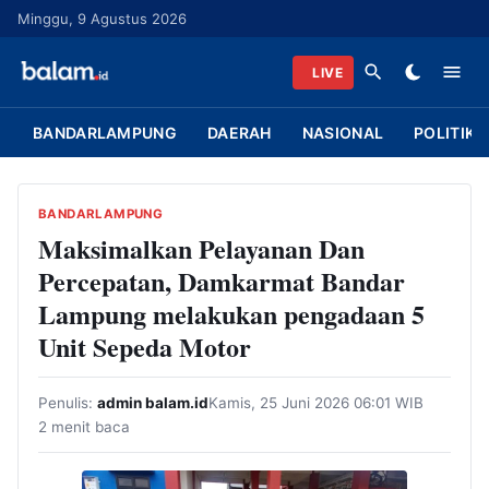
L
Minggu, 9 Agustus 2026
a
n
LIVE
g
s
BANDARLAMPUNG
DAERAH
NASIONAL
POLITIK
u
n
g
BANDARLAMPUNG
k
Maksimalkan Pelayanan Dan
e
Percepatan, Damkarmat Bandar
k
Lampung melakukan pengadaan 5
o
Unit Sepeda Motor
n
t
Penulis:
admin balam.id
Kamis, 25 Juni 2026 06:01 WIB
e
2 menit baca
n