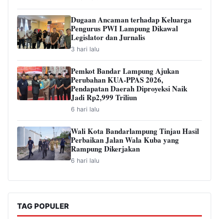
Dugaan Ancaman terhadap Keluarga
Pengurus PWI Lampung Dikawal
Legislator dan Jurnalis
3 hari lalu
Pemkot Bandar Lampung Ajukan
Perubahan KUA-PPAS 2026,
Pendapatan Daerah Diproyeksi Naik
Jadi Rp2,999 Triliun
6 hari lalu
Wali Kota Bandarlampung Tinjau Hasil
Perbaikan Jalan Wala Kuba yang
Rampung Dikerjakan
6 hari lalu
TAG POPULER