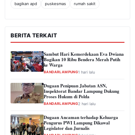
bagikan apd
puskesmas
rumah sakit
BERITA TERKAIT
Sambut Hari Kemerdekaan Eva Dwiana
Bagikan 10 Ribu Bendera Merah Putih
ke Warga
BANDARLAMPUNG
1 hari lalu
Dugaan Penipuan Jabatan ASN,
Inspektorat Bandar Lampung Dukung
Proses Hukum di Polda
BANDARLAMPUNG
2 hari lalu
Dugaan Ancaman terhadap Keluarga
Pengurus PWI Lampung Dikawal
Legislator dan Jurnalis