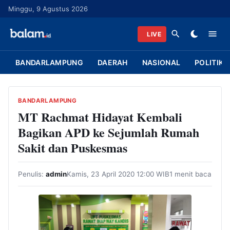
L
Minggu, 9 Agustus 2026
a
n
LIVE
g
s
BANDARLAMPUNG
DAERAH
NASIONAL
POLITIK
u
n
g
BANDARLAMPUNG
k
MT Rachmat Hidayat Kembali
e
Bagikan APD ke Sejumlah Rumah
k
Sakit dan Puskesmas
o
n
Penulis:
admin
Kamis, 23 April 2020 12:00 WIB
1 menit baca
t
e
n