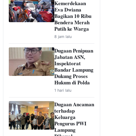
Kemerdekaan
Eva Dwiana
Bagikan 10 Ribu
Bendera Merah
Putih ke Warga
8 jam lalu
Dugaan Penipuan
Jabatan ASN,
Inspektorat
Bandar Lampung
Dukung Proses
Hukum di Polda
1 hari lalu
Dugaan Ancaman
terhadap
Keluarga
Pengurus PWI
Lampung