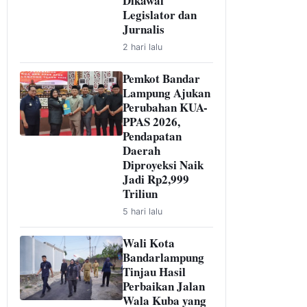
Dikawal
Legislator dan
Jurnalis
2 hari lalu
Pemkot Bandar
Lampung Ajukan
Perubahan KUA-
PPAS 2026,
Pendapatan
Daerah
Diproyeksi Naik
Jadi Rp2,999
Triliun
5 hari lalu
Wali Kota
Bandarlampung
Tinjau Hasil
Perbaikan Jalan
Wala Kuba yang