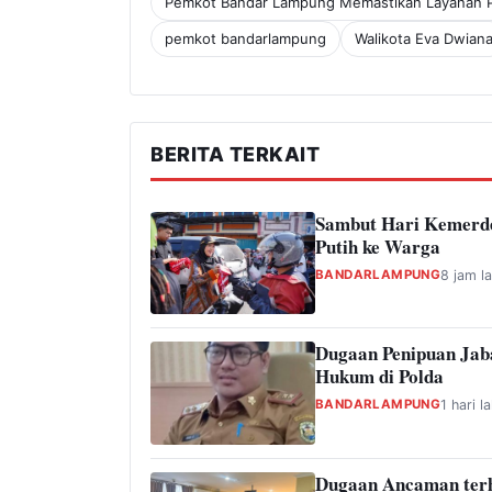
Pemkot Bandar Lampung Memastikan Layanan Pub
pemkot bandarlampung
Walikota Eva Dwian
BERITA TERKAIT
Sambut Hari Kemerde
Putih ke Warga
BANDARLAMPUNG
8 jam la
Dugaan Penipuan Jab
Hukum di Polda
BANDARLAMPUNG
1 hari la
Dugaan Ancaman ter