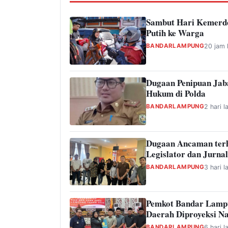
Sambut Hari Kemerde
Putih ke Warga
BANDARLAMPUNG
20 jam 
Dugaan Penipuan Jab
Hukum di Polda
BANDARLAMPUNG
2 hari l
Dugaan Ancaman ter
Legislator dan Jurnal
BANDARLAMPUNG
3 hari l
Pemkot Bandar Lamp
Daerah Diproyeksi Na
BANDARLAMPUNG
6 hari l