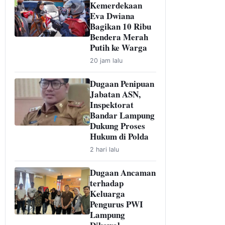
Kemerdekaan
Eva Dwiana
Bagikan 10 Ribu
Bendera Merah
Putih ke Warga
20 jam lalu
Dugaan Penipuan
Jabatan ASN,
Inspektorat
Bandar Lampung
Dukung Proses
Hukum di Polda
2 hari lalu
Dugaan Ancaman
terhadap
Keluarga
Pengurus PWI
Lampung