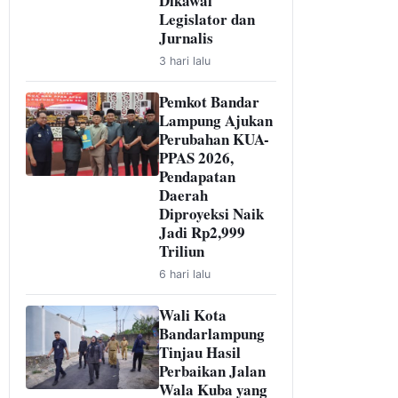
Dikawal
Legislator dan
Jurnalis
3 hari lalu
Pemkot Bandar
Lampung Ajukan
Perubahan KUA-
PPAS 2026,
Pendapatan
Daerah
Diproyeksi Naik
Jadi Rp2,999
Triliun
6 hari lalu
Wali Kota
Bandarlampung
Tinjau Hasil
Perbaikan Jalan
Wala Kuba yang