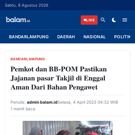
L
Sabtu, 8 Agustus 2026
a
n
LIVE
g
s
BANDARLAMPUNG
DAERAH
NASIONAL
POLITIK
u
n
g
BANDARLAMPUNG
k
Pemkot dan BB-POM Pastikan
e
Jajanan pasar Takjil di Enggal
k
Aman Dari Bahan Pengawet
o
n
Penulis:
admin balam.id
Selasa, 4 April 2023 04:32 WIB
t
1 menit baca
e
n