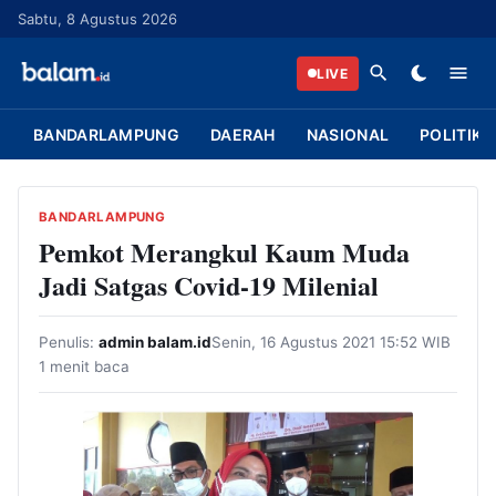
L
Sabtu, 8 Agustus 2026
a
n
LIVE
g
s
BANDARLAMPUNG
DAERAH
NASIONAL
POLITIK
u
n
g
BANDARLAMPUNG
k
Pemkot Merangkul Kaum Muda
e
Jadi Satgas Covid-19 Milenial
k
o
Penulis:
admin balam.id
Senin, 16 Agustus 2021 15:52 WIB
n
1 menit baca
t
e
n