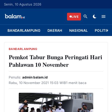
L
Senin, 10 Agustus 2026
a
n
LIVE
g
s
BANDARLAMPUNG
DAERAH
NASIONAL
POLITIK
u
n
g
BANDARLAMPUNG
k
Pemkot Tabur Bunga Peringati Hari
e
Pahlawan 10 November
k
o
Penulis:
admin balam.id
n
Rabu, 10 November 2021 15:03 WIB
1 menit baca
t
e
n