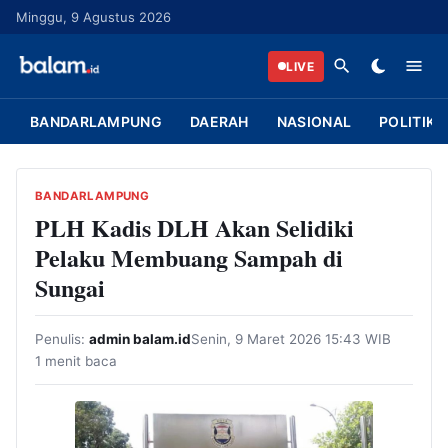
L
Minggu, 9 Agustus 2026
a
n
LIVE
g
s
BANDARLAMPUNG
DAERAH
NASIONAL
POLITIK
u
n
g
BANDARLAMPUNG
k
PLH Kadis DLH Akan Selidiki
e
Pelaku Membuang Sampah di
k
Sungai
o
n
Penulis:
admin balam.id
Senin, 9 Maret 2026 15:43 WIB
t
1 menit baca
e
n