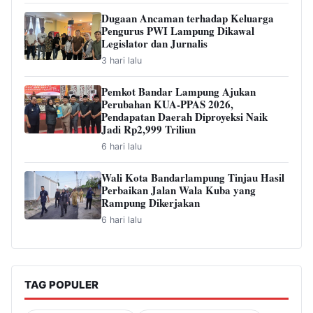
Dugaan Ancaman terhadap Keluarga
Pengurus PWI Lampung Dikawal
Legislator dan Jurnalis
3 hari lalu
Pemkot Bandar Lampung Ajukan
Perubahan KUA-PPAS 2026,
Pendapatan Daerah Diproyeksi Naik
Jadi Rp2,999 Triliun
6 hari lalu
Wali Kota Bandarlampung Tinjau Hasil
Perbaikan Jalan Wala Kuba yang
Rampung Dikerjakan
6 hari lalu
TAG POPULER