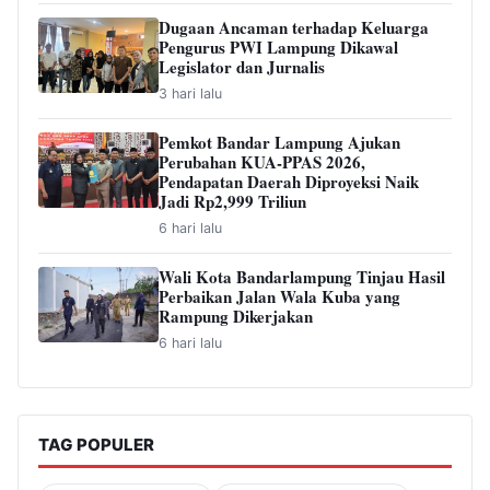
Dugaan Ancaman terhadap Keluarga
Pengurus PWI Lampung Dikawal
Legislator dan Jurnalis
3 hari lalu
Pemkot Bandar Lampung Ajukan
Perubahan KUA-PPAS 2026,
Pendapatan Daerah Diproyeksi Naik
Jadi Rp2,999 Triliun
6 hari lalu
Wali Kota Bandarlampung Tinjau Hasil
Perbaikan Jalan Wala Kuba yang
Rampung Dikerjakan
6 hari lalu
TAG POPULER