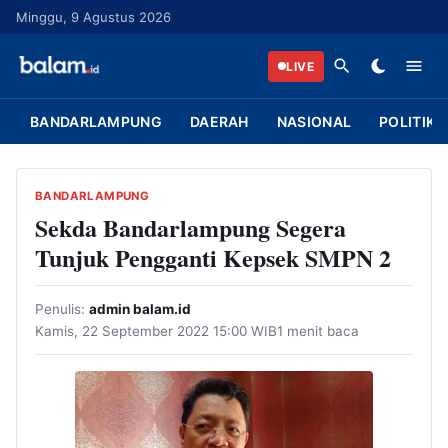
L
Minggu, 9 Agustus 2026
a
n
LIVE
g
s
BANDARLAMPUNG
DAERAH
NASIONAL
POLITIK
u
n
g
BANDARLAMPUNG
k
Sekda Bandarlampung Segera
e
Tunjuk Pengganti Kepsek SMPN 2
k
o
Penulis:
admin balam.id
n
Kamis, 22 September 2022 15:00 WIB
1 menit baca
t
e
n