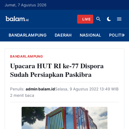
L
Jumat, 7 Agustus 2026
a
n
LIVE
g
s
BANDARLAMPUNG
DAERAH
NASIONAL
POLITIK
u
n
g
BANDARLAMPUNG
k
Upacara HUT RI ke-77 Dispora
e
Sudah Persiapkan Paskibra
k
o
Penulis:
admin balam.id
Selasa, 9 Agustus 2022 13:49 WIB
n
2 menit baca
t
e
n