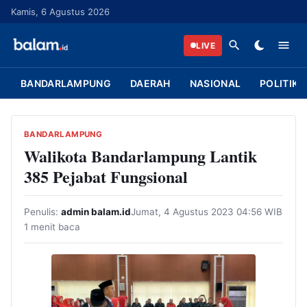
L
Kamis, 6 Agustus 2026
a
n
LIVE
g
s
BANDARLAMPUNG
DAERAH
NASIONAL
POLITIK
u
n
g
BANDARLAMPUNG
k
Walikota Bandarlampung Lantik
e
385 Pejabat Fungsional
k
o
Penulis:
admin balam.id
Jumat, 4 Agustus 2023 04:56 WIB
n
1 menit baca
t
e
n