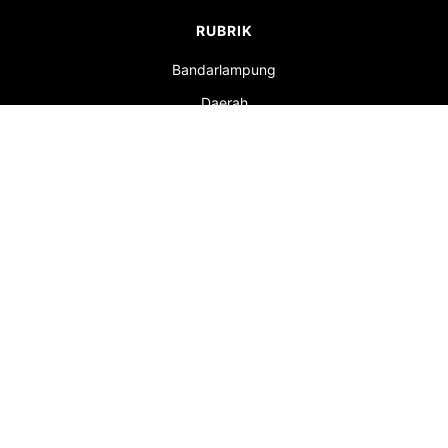
RUBRIK
Bandarlampung
Daerah
Nasional
Politik
Kesehatan
Ragam
Advertorial
Peristiwa
Olahraga
Pendidikan
INFORMASI