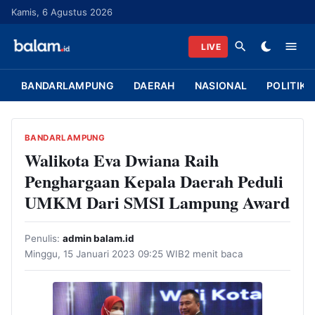
L
Kamis, 6 Agustus 2026
a
n
LIVE
g
s
BANDARLAMPUNG
DAERAH
NASIONAL
POLITIK
u
n
g
BANDARLAMPUNG
k
Walikota Eva Dwiana Raih
e
Penghargaan Kepala Daerah Peduli
k
UMKM Dari SMSI Lampung Award
o
n
Penulis:
admin balam.id
t
Minggu, 15 Januari 2023 09:25 WIB
2 menit baca
e
n