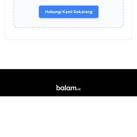
Hubungi Kami Sekarang
Portal berita daring dan media siber lokal yang
berkedudukan di Kota Bandar Lampung. Singkatan
"Balam" merupakan akronim dari Bandar Lampung.
RUBRIK