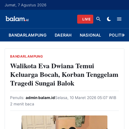
L
Jumat, 7 Agustus 2026
a
n
LIVE
g
s
BANDARLAMPUNG
DAERAH
NASIONAL
POLITIK
u
n
g
BANDARLAMPUNG
k
Walikota Eva Dwiana Temui
e
Keluarga Bocah, Korban Tenggelam
k
Tragedi Sungai Balok
o
n
Penulis:
admin balam.id
Selasa, 10 Maret 2026 05:07 WIB
t
2 menit baca
e
n