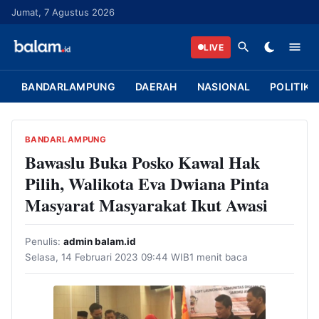
L
Jumat, 7 Agustus 2026
a
n
LIVE
g
s
BANDARLAMPUNG
DAERAH
NASIONAL
POLITIK
u
n
g
BANDARLAMPUNG
k
Bawaslu Buka Posko Kawal Hak
e
Pilih, Walikota Eva Dwiana Pinta
k
Masyarat Masyarakat Ikut Awasi
o
n
Penulis:
admin balam.id
t
Selasa, 14 Februari 2023 09:44 WIB
1 menit baca
e
n