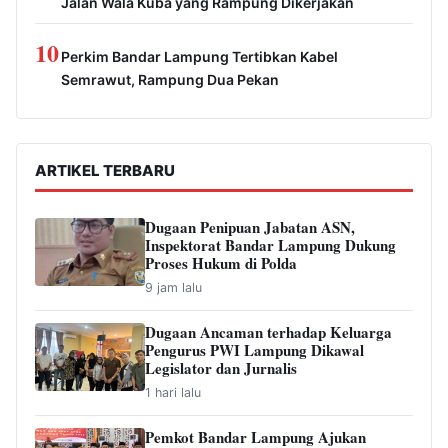
Jalan Wala Kuba yang Rampung Dikerjakan
10
Perkim Bandar Lampung Tertibkan Kabel
Semrawut, Rampung Dua Pekan
ARTIKEL TERBARU
Dugaan Penipuan Jabatan ASN,
Inspektorat Bandar Lampung Dukung
Proses Hukum di Polda
9 jam lalu
Dugaan Ancaman terhadap Keluarga
Pengurus PWI Lampung Dikawal
Legislator dan Jurnalis
1 hari lalu
Pemkot Bandar Lampung Ajukan