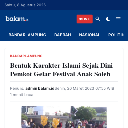
L
Sabtu, 8 Agustus 2026
a
n
LIVE
g
s
BANDARLAMPUNG
DAERAH
NASIONAL
POLITIK
u
n
g
BANDARLAMPUNG
k
Bentuk Karakter Islami Sejak Dini
e
Pemkot Gelar Festival Anak Soleh
k
o
Penulis:
admin balam.id
Senin, 20 Maret 2023 07:55 WIB
n
1 menit baca
t
e
n