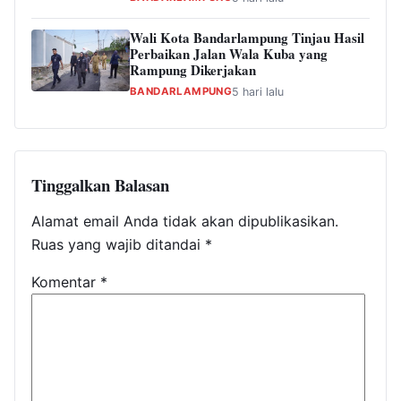
Wali Kota Bandarlampung Tinjau Hasil
Perbaikan Jalan Wala Kuba yang
Rampung Dikerjakan
BANDARLAMPUNG
5 hari lalu
Tinggalkan Balasan
Alamat email Anda tidak akan dipublikasikan.
Ruas yang wajib ditandai
*
Komentar
*