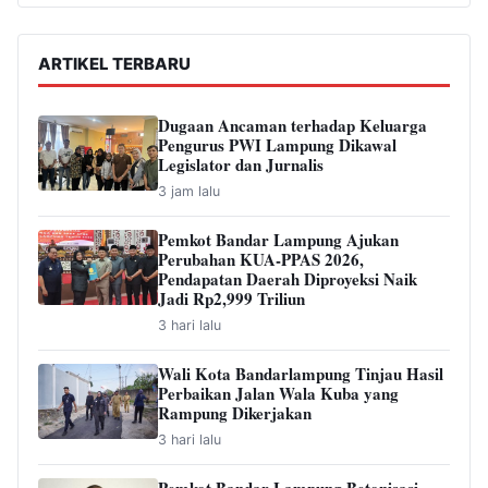
ARTIKEL TERBARU
Dugaan Ancaman terhadap Keluarga
Pengurus PWI Lampung Dikawal
Legislator dan Jurnalis
3 jam lalu
Pemkot Bandar Lampung Ajukan
Perubahan KUA-PPAS 2026,
Pendapatan Daerah Diproyeksi Naik
Jadi Rp2,999 Triliun
3 hari lalu
Wali Kota Bandarlampung Tinjau Hasil
Perbaikan Jalan Wala Kuba yang
Rampung Dikerjakan
3 hari lalu