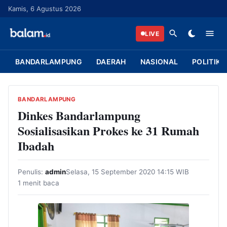
L
Kamis, 6 Agustus 2026
a
n
LIVE
g
s
BANDARLAMPUNG
DAERAH
NASIONAL
POLITIK
u
n
g
BANDARLAMPUNG
k
Dinkes Bandarlampung
e
Sosialisasikan Prokes ke 31 Rumah
k
Ibadah
o
n
Penulis:
admin
Selasa, 15 September 2020 14:15 WIB
t
1 menit baca
e
n