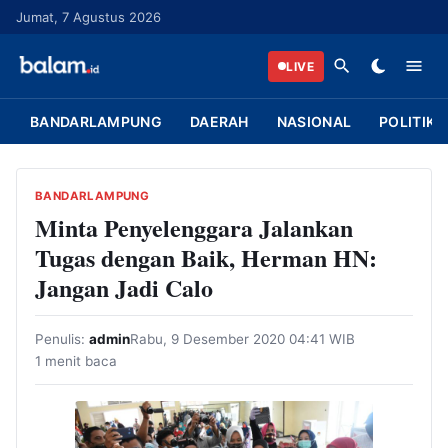
L
Jumat, 7 Agustus 2026
a
n
LIVE
g
s
BANDARLAMPUNG
DAERAH
NASIONAL
POLITIK
u
n
g
BANDARLAMPUNG
k
Minta Penyelenggara Jalankan
e
Tugas dengan Baik, Herman HN:
k
Jangan Jadi Calo
o
n
Penulis:
admin
Rabu, 9 Desember 2020 04:41 WIB
t
1 menit baca
e
n