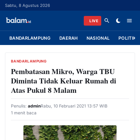
L
Sabtu, 8 Agustus 2026
a
n
LIVE
g
s
BANDARLAMPUNG
DAERAH
NASIONAL
POLITIK
u
n
g
BANDARLAMPUNG
k
Pembatasan Mikro, Warga TBU
e
Diminta Tidak Keluar Rumah di
k
Atas Pukul 8 Malam
o
n
Penulis:
admin
Rabu, 10 Februari 2021 13:57 WIB
t
1 menit baca
e
n