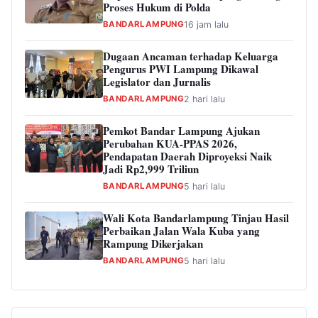
Proses Hukum di Polda
BANDARLAMPUNG
16 jam lalu
Dugaan Ancaman terhadap Keluarga
Pengurus PWI Lampung Dikawal
Legislator dan Jurnalis
BANDARLAMPUNG
2 hari lalu
Pemkot Bandar Lampung Ajukan
Perubahan KUA-PPAS 2026,
Pendapatan Daerah Diproyeksi Naik
Jadi Rp2,999 Triliun
BANDARLAMPUNG
5 hari lalu
Wali Kota Bandarlampung Tinjau Hasil
Perbaikan Jalan Wala Kuba yang
Rampung Dikerjakan
BANDARLAMPUNG
5 hari lalu