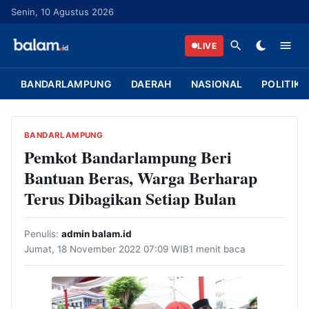
L
Senin, 10 Agustus 2026
a
n
LIVE
g
s
BANDARLAMPUNG
DAERAH
NASIONAL
POLITIK
u
n
g
BANDARLAMPUNG
k
Pemkot Bandarlampung Beri
e
Bantuan Beras, Warga Berharap
k
Terus Dibagikan Setiap Bulan
o
n
Penulis:
admin balam.id
t
Jumat, 18 November 2022 07:09 WIB
1 menit baca
e
n