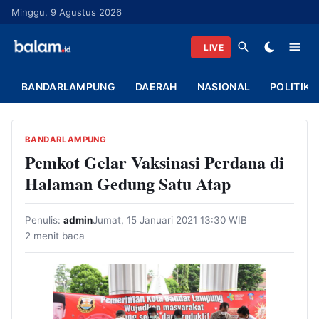
L
Minggu, 9 Agustus 2026
a
n
LIVE
g
s
BANDARLAMPUNG
DAERAH
NASIONAL
POLITIK
u
n
g
BANDARLAMPUNG
k
Pemkot Gelar Vaksinasi Perdana di
e
Halaman Gedung Satu Atap
k
o
Penulis:
admin
Jumat, 15 Januari 2021 13:30 WIB
n
2 menit baca
t
e
n