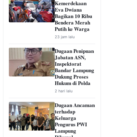
Kemerdekaan
Eva Dwiana
Bagikan 10 Ribu
Bendera Merah
Putih ke Warga
23 jam lalu
Dugaan Penipuan
Jabatan ASN,
Inspektorat
Bandar Lampung
Dukung Proses
Hukum di Polda
2 hari lalu
Dugaan Ancaman
terhadap
Keluarga
Pengurus PWI
Lampung