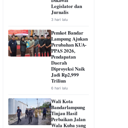
Dikawal
Legislator dan
Jurnalis
3 hari lalu
Pemkot Bandar
Lampung Ajukan
Perubahan KUA-
PPAS 2026,
Pendapatan
Daerah
Diproyeksi Naik
Jadi Rp2,999
Triliun
6 hari lalu
Wali Kota
Bandarlampung
Tinjau Hasil
Perbaikan Jalan
Wala Kuba yang