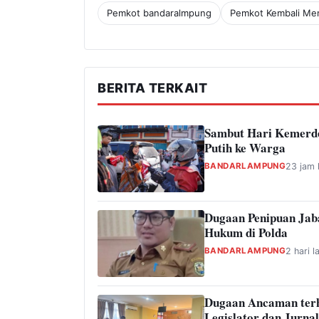
Pemkot bandaralmpung
Pemkot Kembali Men
BERITA TERKAIT
Sambut Hari Kemerde
Putih ke Warga
BANDARLAMPUNG
23 jam 
Dugaan Penipuan Jab
Hukum di Polda
BANDARLAMPUNG
2 hari l
Dugaan Ancaman ter
Legislator dan Jurnal