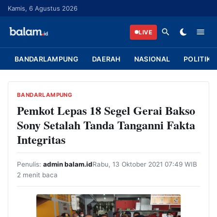
L
Kamis, 6 Agustus 2026
a
n
LIVE
g
s
BANDARLAMPUNG
DAERAH
NASIONAL
POLITIK
u
n
g
BANDARLAMPUNG
k
Pemkot Lepas 18 Segel Gerai Bakso
e
Sony Setalah Tanda Tanganni Fakta
k
Integritas
o
n
Penulis:
admin balam.id
Rabu, 13 Oktober 2021 07:49 WIB
t
2 menit baca
e
n