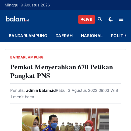
L
Minggu, 9 Agustus 2026
a
n
LIVE
g
s
BANDARLAMPUNG
DAERAH
NASIONAL
POLITIK
u
n
g
BANDARLAMPUNG
k
Pemkot Menyerahkan 670 Petikan
e
Pangkat PNS
k
o
Penulis:
admin balam.id
Rabu, 3 Agustus 2022 09:03 WIB
n
1 menit baca
t
e
n