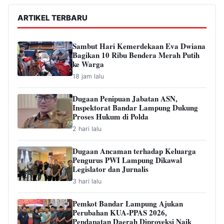
ARTIKEL TERBARU
Sambut Hari Kemerdekaan Eva Dwiana
Bagikan 10 Ribu Bendera Merah Putih
ke Warga
18 jam lalu
Dugaan Penipuan Jabatan ASN,
Inspektorat Bandar Lampung Dukung
Proses Hukum di Polda
2 hari lalu
Dugaan Ancaman terhadap Keluarga
Pengurus PWI Lampung Dikawal
Legislator dan Jurnalis
3 hari lalu
Pemkot Bandar Lampung Ajukan
Perubahan KUA-PPAS 2026,
Pendapatan Daerah Diproyeksi Naik