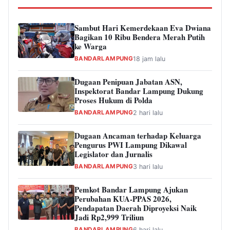
Sambut Hari Kemerdekaan Eva Dwiana
Bagikan 10 Ribu Bendera Merah Putih
ke Warga
BANDARLAMPUNG
18 jam lalu
Dugaan Penipuan Jabatan ASN,
Inspektorat Bandar Lampung Dukung
Proses Hukum di Polda
BANDARLAMPUNG
2 hari lalu
Dugaan Ancaman terhadap Keluarga
Pengurus PWI Lampung Dikawal
Legislator dan Jurnalis
BANDARLAMPUNG
3 hari lalu
Pemkot Bandar Lampung Ajukan
Perubahan KUA-PPAS 2026,
Pendapatan Daerah Diproyeksi Naik
Jadi Rp2,999 Triliun
BANDARLAMPUNG
6 hari lalu