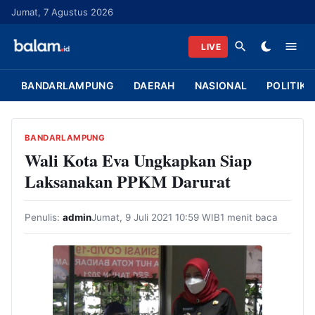
L
Jumat, 7 Agustus 2026
a
n
LIVE
g
s
BANDARLAMPUNG
DAERAH
NASIONAL
POLITIK
u
n
g
BANDARLAMPUNG
k
Wali Kota Eva Ungkapkan Siap
e
Laksanakan PPKM Darurat
k
o
Penulis:
admin
Jumat, 9 Juli 2021 10:59 WIB
1 menit baca
n
t
e
n