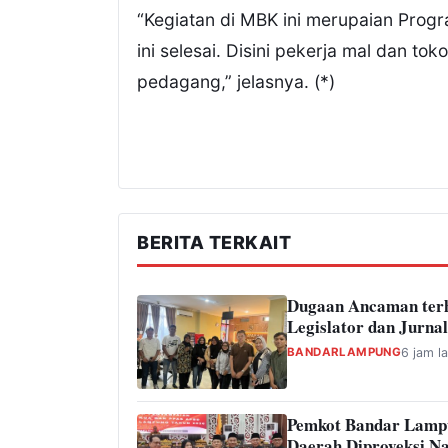
“Kegiatan di MBK ini merupaian Progr
ini selesai. Disini pekerja mal dan t
pedagang,” jelasnya. (*)
BERITA TERKAIT
Dugaan Ancaman ter
Legislator dan Jurnal
BANDARLAMPUNG
6 jam la
Pemkot Bandar Lamp
Daerah Diproyeksi Na