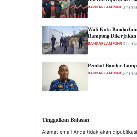
BANDARLAMPUNG
3 hari l
Wali Kota Bandarlam
Rampung Dikerjakan
BANDARLAMPUNG
3 hari l
Pemkot Bandar Lampu
BANDARLAMPUNG
5 hari l
Tinggalkan Balasan
Alamat email Anda tidak akan dipublikas