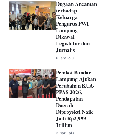
Dugaan Ancaman
terhadap
Keluarga
Pengurus PWI
Lampung
Dikawal
Legislator dan
Jurnalis
6 jam lalu
Pemkot Bandar
Lampung Ajukan
Perubahan KUA-
PPAS 2026,
Pendapatan
Daerah
Diproyeksi Naik
Jadi Rp2,999
Triliun
3 hari lalu