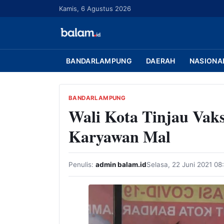
L
Kamis, 6 Agustus 2026
a
n
g
s
BANDARLAMPUNG
DAERAH
NASIONA
u
n
g
BANDARLAMPUNG
Wali Kota Tinjau Vak
k
e
Karyawan Mal
k
o
n
Penulis:
admin balam.id
Selasa, 22 Juni 2021 08
t
e
n