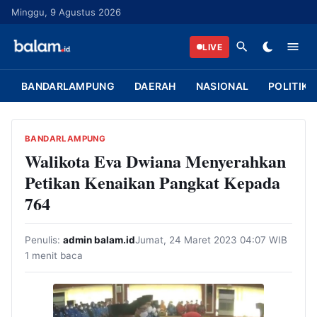
L
Minggu, 9 Agustus 2026
a
n
LIVE
g
s
BANDARLAMPUNG
DAERAH
NASIONAL
POLITIK
u
n
g
BANDARLAMPUNG
k
Walikota Eva Dwiana Menyerahkan
e
Petikan Kenaikan Pangkat Kepada
k
764
o
n
Penulis:
admin balam.id
Jumat, 24 Maret 2023 04:07 WIB
t
1 menit baca
e
n