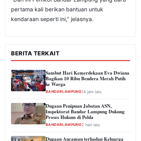
pertama kali berikan bantuan untuk
kendaraan seperti ini,” jelasnya.
BERITA TERKAIT
Sambut Hari Kemerdekaan Eva Dwiana
Bagikan 10 Ribu Bendera Merah Putih
ke Warga
BANDARLAMPUNG
14 jam lalu
Dugaan Penipuan Jabatan ASN,
Inspektorat Bandar Lampung Dukung
Proses Hukum di Polda
BANDARLAMPUNG
2 hari lalu
Dugaan Ancaman terhadap Keluarga