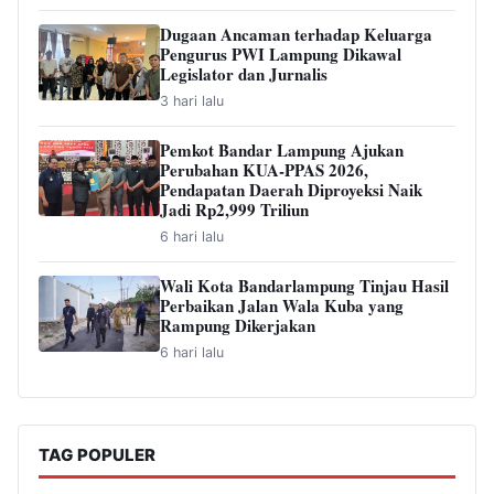
Dugaan Ancaman terhadap Keluarga
Pengurus PWI Lampung Dikawal
Legislator dan Jurnalis
3 hari lalu
Pemkot Bandar Lampung Ajukan
Perubahan KUA-PPAS 2026,
Pendapatan Daerah Diproyeksi Naik
Jadi Rp2,999 Triliun
6 hari lalu
Wali Kota Bandarlampung Tinjau Hasil
Perbaikan Jalan Wala Kuba yang
Rampung Dikerjakan
6 hari lalu
TAG POPULER