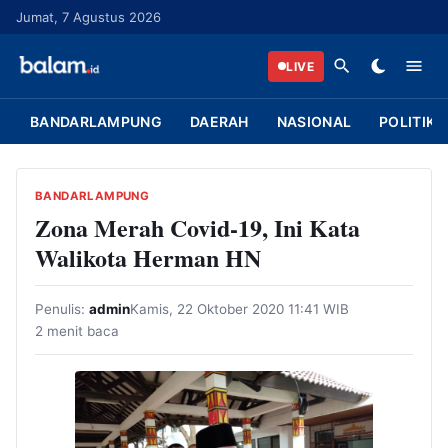
L
Jumat, 7 Agustus 2026
a
n
LIVE
g
s
BANDARLAMPUNG
DAERAH
NASIONAL
POLITIK
u
n
g
BANDARLAMPUNG
k
Zona Merah Covid-19, Ini Kata
e
Walikota Herman HN
k
o
Penulis:
admin
Kamis, 22 Oktober 2020 11:41 WIB
n
2 menit baca
t
e
n