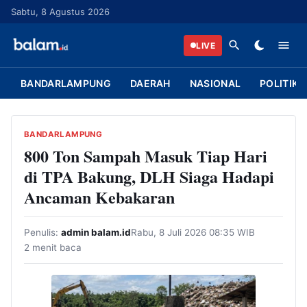
L
Sabtu, 8 Agustus 2026
a
n
LIVE
g
s
BANDARLAMPUNG
DAERAH
NASIONAL
POLITIK
u
n
g
BANDARLAMPUNG
k
800 Ton Sampah Masuk Tiap Hari
e
di TPA Bakung, DLH Siaga Hadapi
k
Ancaman Kebakaran
o
n
Penulis:
admin balam.id
Rabu, 8 Juli 2026 08:35 WIB
t
2 menit baca
e
n