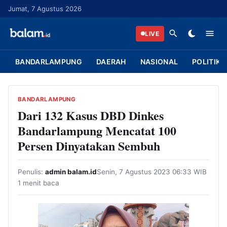
L
Jumat, 7 Agustus 2026
a
n
LIVE
g
s
BANDARLAMPUNG
DAERAH
NASIONAL
POLITIK
u
n
g
BANDARLAMPUNG
k
Dari 132 Kasus DBD Dinkes
e
Bandarlampung Mencatat 100
k
Persen Dinyatakan Sembuh
o
n
Penulis:
admin balam.id
Senin, 7 Agustus 2023 06:33 WIB
t
1 menit baca
e
n