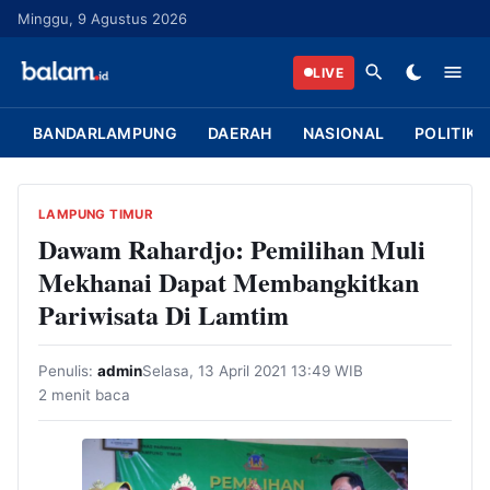
L
Minggu, 9 Agustus 2026
a
n
LIVE
g
s
BANDARLAMPUNG
DAERAH
NASIONAL
POLITIK
u
n
g
LAMPUNG TIMUR
k
Dawam Rahardjo: Pemilihan Muli
e
Mekhanai Dapat Membangkitkan
k
Pariwisata Di Lamtim
o
n
Penulis:
admin
Selasa, 13 April 2021 13:49 WIB
t
2 menit baca
e
n