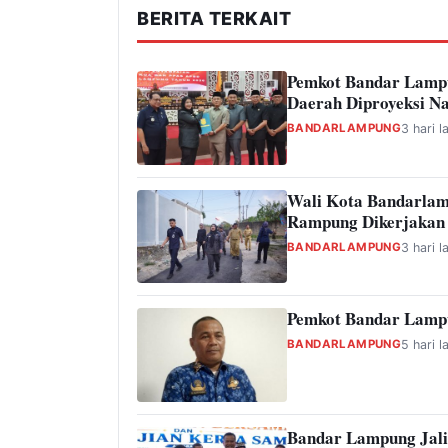
BERITA TERKAIT
Pemkot Bandar Lamp
Daerah Diproyeksi Na
BANDARLAMPUNG
3 hari l
Wali Kota Bandarlam
Rampung Dikerjakan
BANDARLAMPUNG
3 hari l
Pemkot Bandar Lampu
BANDARLAMPUNG
5 hari l
Bandar Lampung Jali