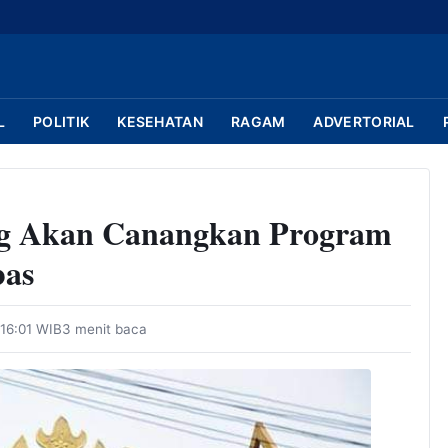
L
POLITIK
KESEHATAN
RAGAM
ADVERTORIAL
 Akan Canangkan Program
bas
 16:01 WIB
3 menit baca