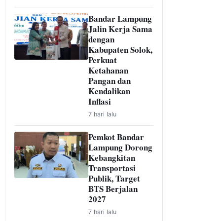
Bandar Lampung
Jalin Kerja Sama
dengan
Kabupaten Solok,
Perkuat
Ketahanan
Pangan dan
Kendalikan
Inflasi
7 hari lalu
Pemkot Bandar
Lampung Dorong
Kebangkitan
Transportasi
Publik, Target
BTS Berjalan
2027
7 hari lalu