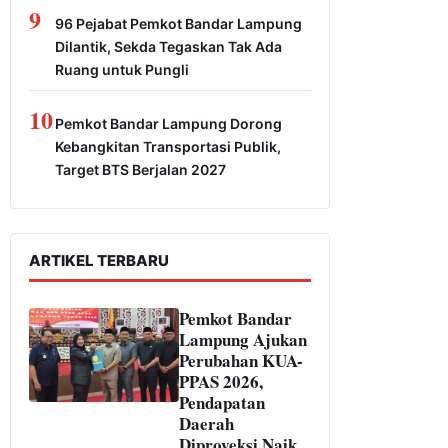
9
96 Pejabat Pemkot Bandar Lampung
Dilantik, Sekda Tegaskan Tak Ada
Ruang untuk Pungli
10
Pemkot Bandar Lampung Dorong
Kebangkitan Transportasi Publik,
Target BTS Berjalan 2027
ARTIKEL TERBARU
Pemkot Bandar
Lampung Ajukan
Perubahan KUA-
PPAS 2026,
Pendapatan
Daerah
Diproyeksi Naik