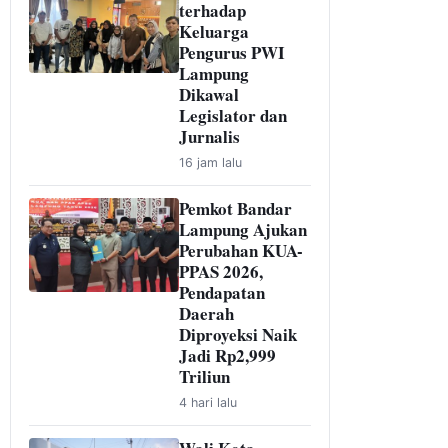
terhadap
Keluarga
Pengurus PWI
Lampung
Dikawal
Legislator dan
Jurnalis
16 jam lalu
Pemkot Bandar
Lampung Ajukan
Perubahan KUA-
PPAS 2026,
Pendapatan
Daerah
Diproyeksi Naik
Jadi Rp2,999
Triliun
4 hari lalu