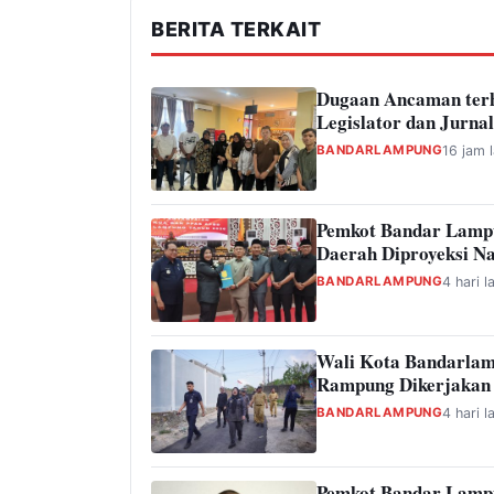
BERITA TERKAIT
Dugaan Ancaman ter
Legislator dan Jurnal
BANDARLAMPUNG
16 jam l
Pemkot Bandar Lamp
Daerah Diproyeksi Na
BANDARLAMPUNG
4 hari l
Wali Kota Bandarlam
Rampung Dikerjakan
BANDARLAMPUNG
4 hari l
Pemkot Bandar Lampu