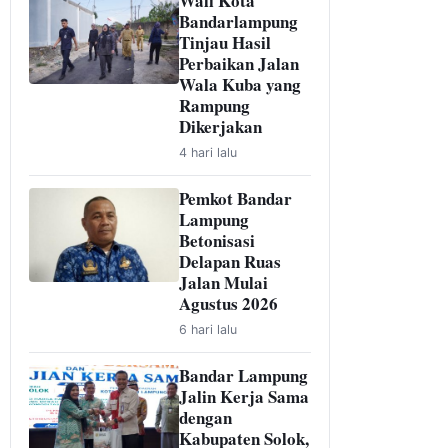
Wali Kota
Bandarlampung
Tinjau Hasil
Perbaikan Jalan
Wala Kuba yang
Rampung
Dikerjakan
4 hari lalu
Pemkot Bandar
Lampung
Betonisasi
Delapan Ruas
Jalan Mulai
Agustus 2026
6 hari lalu
Bandar Lampung
Jalin Kerja Sama
dengan
Kabupaten Solok,