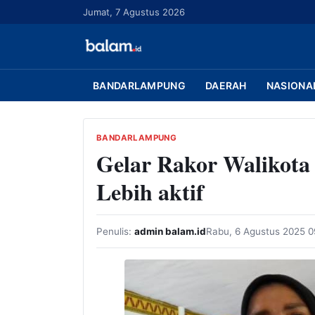
L
Jumat, 7 Agustus 2026
a
n
g
s
BANDARLAMPUNG
DAERAH
NASIONA
u
n
g
BANDARLAMPUNG
Gelar Rakor Walikota
k
e
Lebih aktif
k
o
n
Penulis:
admin balam.id
Rabu, 6 Agustus 2025 
t
e
n