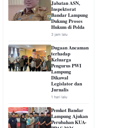
Jabatan ASN,
Inspektorat
Bandar Lampung
Dukung Proses
Hukum di Polda
3 jam lalu
Dugaan Ancaman
terhadap
Keluarga
Pengurus PWI
Lampung
Dikawal
Legislator dan
Jurnalis
1 hari lalu
Pemkot Bandar
Lampung Ajukan
Perubahan KUA-