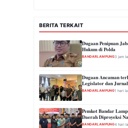
BERITA TERKAIT
Dugaan Penipuan Jab
Hukum di Polda
BANDARLAMPUNG
3 jam la
Dugaan Ancaman ter
Legislator dan Jurnal
BANDARLAMPUNG
1 hari la
Pemkot Bandar Lamp
Daerah Diproyeksi Na
BANDARLAMPUNG
4 hari l