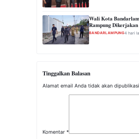
Wali Kota Bandarlam
Rampung Dikerjakan
BANDARLAMPUNG
4 hari l
Tinggalkan Balasan
Alamat email Anda tidak akan dipublikas
Komentar
*