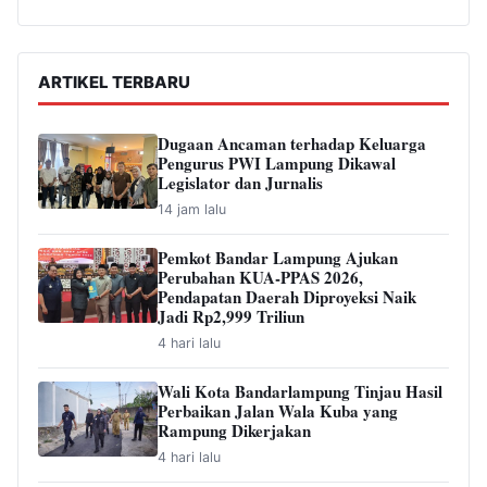
ARTIKEL TERBARU
Dugaan Ancaman terhadap Keluarga
Pengurus PWI Lampung Dikawal
Legislator dan Jurnalis
14 jam lalu
Pemkot Bandar Lampung Ajukan
Perubahan KUA-PPAS 2026,
Pendapatan Daerah Diproyeksi Naik
Jadi Rp2,999 Triliun
4 hari lalu
Wali Kota Bandarlampung Tinjau Hasil
Perbaikan Jalan Wala Kuba yang
Rampung Dikerjakan
4 hari lalu