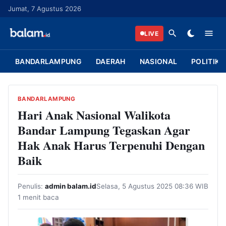
L
Jumat, 7 Agustus 2026
a
n
LIVE
g
s
BANDARLAMPUNG
DAERAH
NASIONAL
POLITIK
u
n
g
BANDARLAMPUNG
k
Hari Anak Nasional Walikota
e
Bandar Lampung Tegaskan Agar
k
Hak Anak Harus Terpenuhi Dengan
o
Baik
n
t
Penulis:
admin balam.id
Selasa, 5 Agustus 2025 08:36 WIB
e
1 menit baca
n