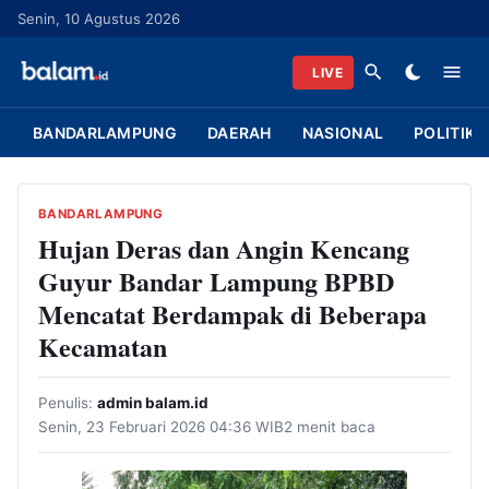
L
Senin, 10 Agustus 2026
a
n
LIVE
g
s
BANDARLAMPUNG
DAERAH
NASIONAL
POLITIK
u
n
g
BANDARLAMPUNG
k
Hujan Deras dan Angin Kencang
e
Guyur Bandar Lampung BPBD
k
Mencatat Berdampak di Beberapa
o
Kecamatan
n
t
Penulis:
admin balam.id
e
Senin, 23 Februari 2026 04:36 WIB
2 menit baca
n