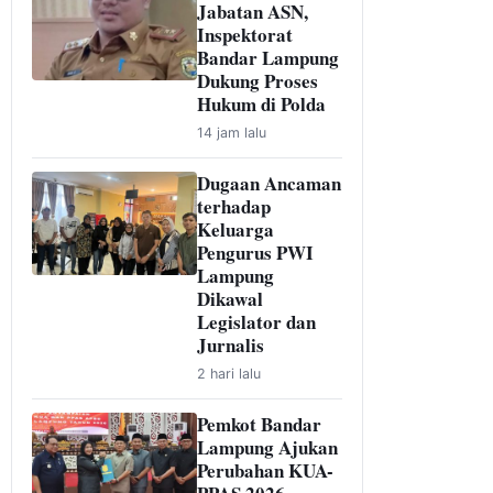
Jabatan ASN,
Inspektorat
Bandar Lampung
Dukung Proses
Hukum di Polda
14 jam lalu
Dugaan Ancaman
terhadap
Keluarga
Pengurus PWI
Lampung
Dikawal
Legislator dan
Jurnalis
2 hari lalu
Pemkot Bandar
Lampung Ajukan
Perubahan KUA-