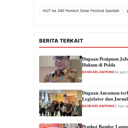
HUT ke 340 Pemkot Gelar Festival Qasidah
BERITA TERKAIT
Dugaan Penipuan Jab
Hukum di Polda
BANDARLAMPUNG
14 jam l
Dugaan Ancaman ter
Legislator dan Jurnal
BANDARLAMPUNG
2 hari l
Pemkot Bandar Lamp