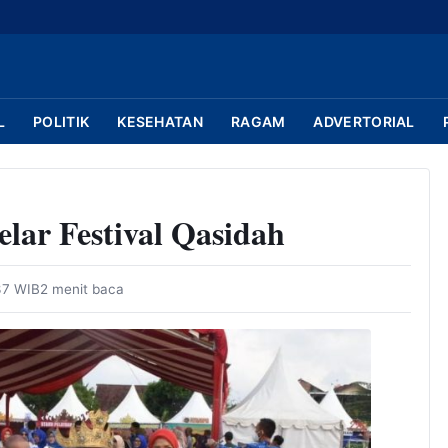
L
POLITIK
KESEHATAN
RAGAM
ADVERTORIAL
lar Festival Qasidah
:37 WIB
2 menit baca