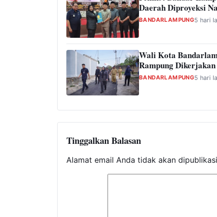
Daerah Diproyeksi Na
BANDARLAMPUNG
5 hari l
Wali Kota Bandarlam
Rampung Dikerjakan
BANDARLAMPUNG
5 hari l
Tinggalkan Balasan
Alamat email Anda tidak akan dipublikas