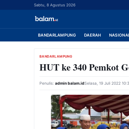
L
Sabtu, 8 Agustus 2026
a
n
g
s
BANDARLAMPUNG
DAERAH
NASIONA
u
n
g
BANDARLAMPUNG
HUT ke 340 Pemkot Ge
k
e
k
Penulis:
admin balam.id
Selasa, 19 Juli 2022 10
o
n
t
e
n