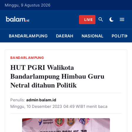
L
Minggu, 9 Agustus 2026
a
n
LIVE
g
s
BANDARLAMPUNG
DAERAH
NASIONAL
POLITIK
u
n
g
BANDARLAMPUNG
k
HUT PGRI Walikota
e
Bandarlampung Himbau Guru
k
Netral ditahun Politik
o
n
Penulis:
admin balam.id
t
Minggu, 10 Desember 2023 04:49 WIB
1 menit baca
e
n