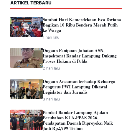
ARTIKEL TERBARU
Sambut Hari Kemerdekaan Eva Dwiana
Bagikan 10 Ribu Bendera Merah Putih
ke Warga
1 hari lalu
Dugaan Penipuan Jabatan ASN,
Inspektorat Bandar Lampung Dukung
Proses Hukum di Polda
2 hari lalu
Dugaan Ancaman terhadap Keluarga
Pengurus PWI Lampung Dikawal
Legislator dan Jurnalis
3 hari lalu
Pemkot Bandar Lampung Ajukan
Perubahan KUA-PPAS 2026,
Pendapatan Daerah Diproyeksi Naik
Jadi Rp2,999 Triliun