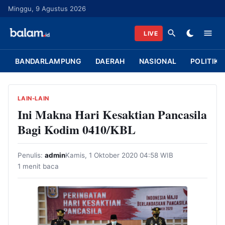
L
Minggu, 9 Agustus 2026
a
n
LIVE
g
s
BANDARLAMPUNG
DAERAH
NASIONAL
POLITIK
u
n
g
LAIN-LAIN
k
Ini Makna Hari Kesaktian Pancasila
e
Bagi Kodim 0410/KBL
k
o
Penulis:
admin
Kamis, 1 Oktober 2020 04:58 WIB
n
1 menit baca
t
e
n