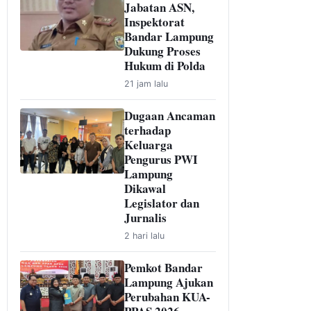
Jabatan ASN,
Inspektorat
Bandar Lampung
Dukung Proses
Hukum di Polda
21 jam lalu
Dugaan Ancaman
terhadap
Keluarga
Pengurus PWI
Lampung
Dikawal
Legislator dan
Jurnalis
2 hari lalu
Pemkot Bandar
Lampung Ajukan
Perubahan KUA-