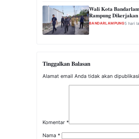
Wali Kota Bandarlam
Rampung Dikerjakan
BANDARLAMPUNG
5 hari l
Tinggalkan Balasan
Alamat email Anda tidak akan dipublikas
Komentar
*
Nama
*