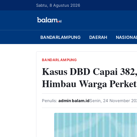
L
Sabtu, 8 Agustus 2026
a
n
g
s
BANDARLAMPUNG
DAERAH
NASIONA
u
n
g
BANDARLAMPUNG
Kasus DBD Capai 382
k
e
Himbau Warga Perket
k
o
n
Penulis:
admin balam.id
Senin, 24 November 20
t
e
n