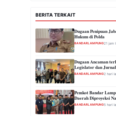
BERITA TERKAIT
Dugaan Penipuan Jab
Hukum di Polda
BANDARLAMPUNG
21 jam l
Dugaan Ancaman ter
Legislator dan Jurnal
BANDARLAMPUNG
2 hari l
Pemkot Bandar Lamp
Daerah Diproyeksi Na
BANDARLAMPUNG
5 hari l