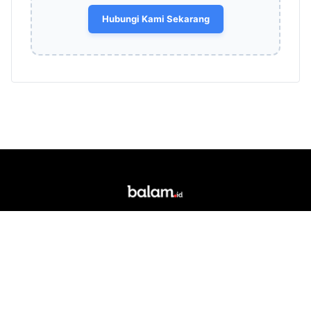
Hubungi Kami Sekarang
Portal berita daring dan media siber lokal yang
berkedudukan di Kota Bandar Lampung. Singkatan
"Balam" merupakan akronim dari Bandar Lampung.
RUBRIK