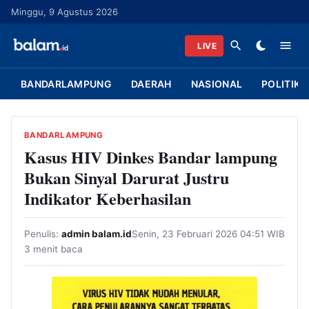
L
Minggu, 9 Agustus 2026
a
n
LIVE
g
s
BANDARLAMPUNG
DAERAH
NASIONAL
POLITIK
u
n
g
BANDARLAMPUNG
k
Kasus HIV Dinkes Bandar lampung
e
Bukan Sinyal Darurat Justru
k
Indikator Keberhasilan
o
n
Penulis:
admin balam.id
Senin, 23 Februari 2026 04:51 WIB
t
3 menit baca
e
n