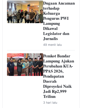
Dugaan Ancaman
terhadap
Keluarga
Pengurus PWI
Lampung
Dikawal
Legislator dan
Jurnalis
49 menit lalu
Pemkot Bandar
Lampung Ajukan
Perubahan KUA-
PPAS 2026,
Pendapatan
Daerah
Diproyeksi Naik
Jadi Rp2,999
Triliun
3 hari lalu