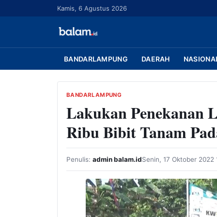
L
Kamis, 6 Agustus 2026
a
n
g
s
BANDARLAMPUNG
DAERAH
NASIONA
u
n
g
BANDARLAMPUNG
Lakukan Penekanan La
k
e
Ribu Bibit Tanam Pad
k
o
n
Penulis:
admin balam.id
Senin, 17 Oktober 2022
t
e
n