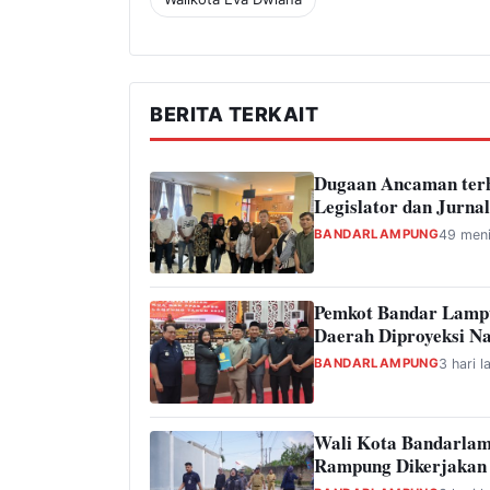
BERITA TERKAIT
Dugaan Ancaman ter
Legislator dan Jurnal
BANDARLAMPUNG
49 meni
Pemkot Bandar Lamp
Daerah Diproyeksi Na
BANDARLAMPUNG
3 hari l
Wali Kota Bandarlam
Rampung Dikerjakan