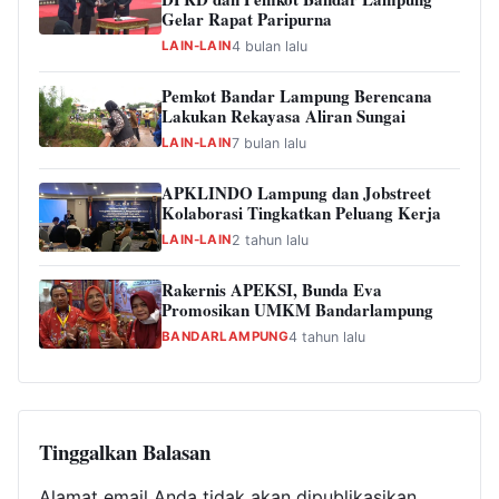
Gelar Rapat Paripurna
LAIN-LAIN
4 bulan lalu
Pemkot Bandar Lampung Berencana
Lakukan Rekayasa Aliran Sungai
LAIN-LAIN
7 bulan lalu
APKLINDO Lampung dan Jobstreet
Kolaborasi Tingkatkan Peluang Kerja
LAIN-LAIN
2 tahun lalu
Rakernis APEKSI, Bunda Eva
Promosikan UMKM Bandarlampung
BANDARLAMPUNG
4 tahun lalu
Tinggalkan Balasan
Alamat email Anda tidak akan dipublikasikan.