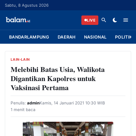
L
Sabtu, 8 Agustus 2026
a
n
LIVE
g
s
BANDARLAMPUNG
DAERAH
NASIONAL
POLITIK
u
n
g
LAIN-LAIN
k
Melebihi Batas Usia, Walikota
e
Digantikan Kapolres untuk
k
Vaksinasi Pertama
o
n
Penulis:
admin
Kamis, 14 Januari 2021 10:30 WIB
t
1 menit baca
e
n